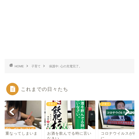
HOME
子育て
保護中: 心の充電完了。
これまでの日々たち
て
子育て
子育て
々と重なってしまいま
お酒を飲んでる時に言い
コロナウイルスが福
て。
なさい。
に…。