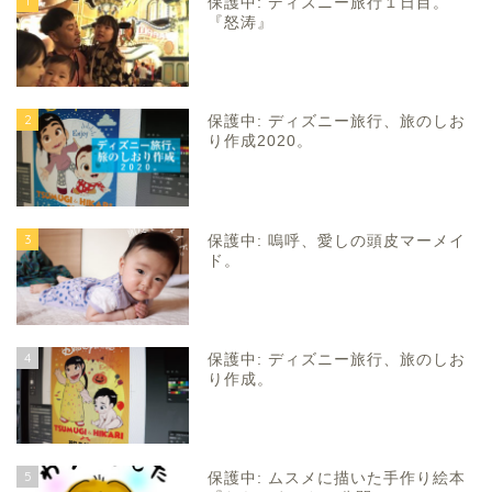
1
保護中: ディズニー旅行１日目。
『怒涛』
2
保護中: ディズニー旅行、旅のしお
り作成2020。
3
保護中: 嗚呼、愛しの頭皮マーメイ
ド。
4
保護中: ディズニー旅行、旅のしお
り作成。
5
保護中: ムスメに描いた手作り絵本