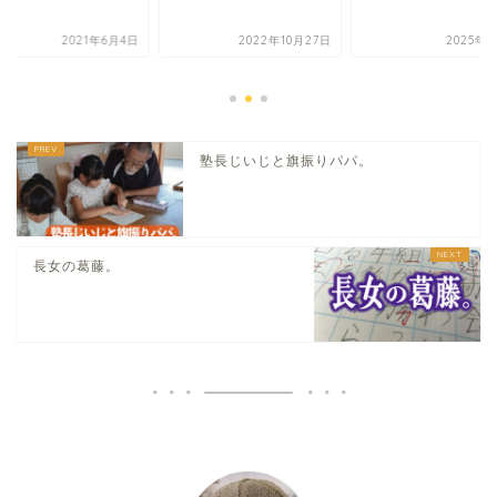
2021年6月4日
2022年10月27日
2025年1
塾長じいじと旗振りパパ。
長女の葛藤。