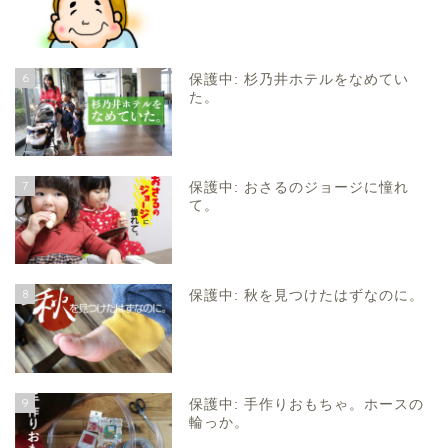
6
保護中: 杉乃井ホテルをなめてい
た。
7
保護中: おさるのジョージに憧れ
て。
8
保護中: 秋を見つけたはずなのに。
9
保護中: 手作りおもちゃ。ホースの
輪っか。