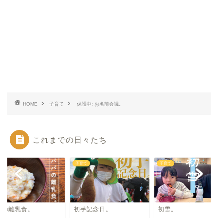
HOME
子育て
保護中: お名前会議。
これまでの日々たち
て
子育て
子育て
パの離乳食。
初芋記念日。
初雪。