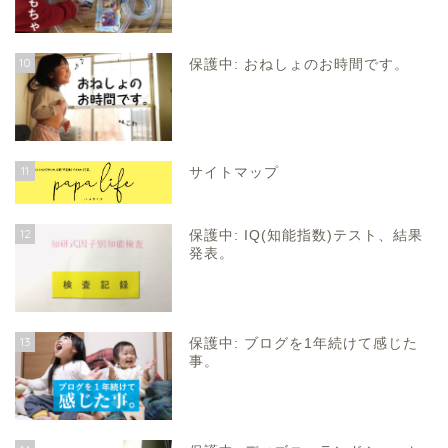
10
保護中: おねしょのお時間です。
11
サイトマップ
12
保護中: IQ(知能指数)テスト、結果
発表。
13
保護中: ブログを1年続けて感じた
事。