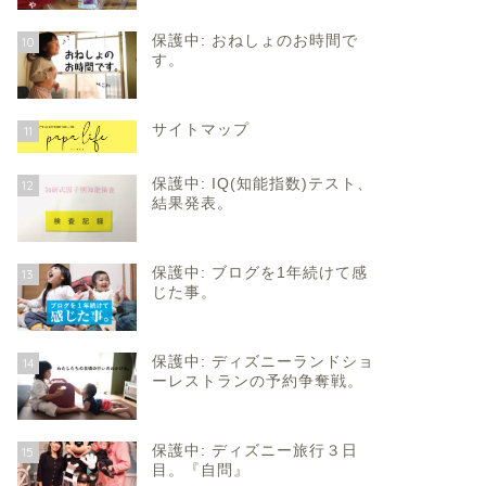
保護中: おねしょのお時間で
10
す。
サイトマップ
11
保護中: IQ(知能指数)テスト、
12
結果発表。
保護中: ブログを1年続けて感
13
じた事。
保護中: ディズニーランドショ
14
ーレストランの予約争奪戦。
保護中: ディズニー旅行３日
15
目。『自問』