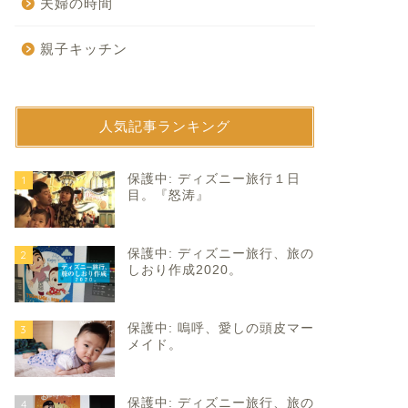
夫婦の時間
親子キッチン
人気記事ランキング
育て
子育て
保護中: ディズニー旅行１日
1
目。『怒涛』
保護中: ディズニー旅行、旅の
2
しおり作成2020。
保護中: 嗚呼、愛しの頭皮マー
3
歳のお誕生会。
初めての4人の父の日。
メイド。
2023年1月5日
2026年6月21
保護中: ディズニー旅行、旅の
4