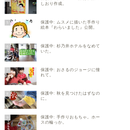
しおり作成。
保護中: ムスメに描いた手作り
5
絵本『わらいました』公開。
保護中: 杉乃井ホテルをなめて
6
いた。
保護中: おさるのジョージに憧
7
れて。
保護中: 秋を見つけたはずなの
8
に。
保護中: 手作りおもちゃ。ホー
9
スの輪っか。