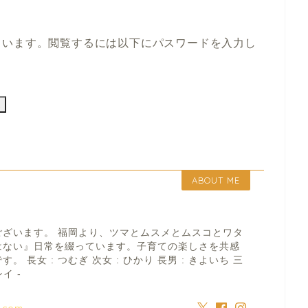
ています。閲覧するには以下にパスワードを入力し
ABOUT ME
ございます。 福岡より、ツマとムスメとムスコとワタ
はない』日常を綴っています。子育ての楽しさを共感
 長女 : つむぎ 次女 : ひかり 長男 : きよいち 三
イ -
a.com