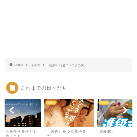
HOME
子育て
保護中: 行者ニンニクの虜。
これまでの日々たち
て
子育て
子育て
れからを生きる子ども
『過去』をつくる子育
進級式。
ちに思うこと。
て。