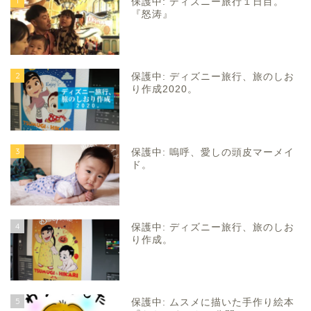
1
保護中: ディズニー旅行１日目。
『怒涛』
2
保護中: ディズニー旅行、旅のしお
り作成2020。
3
保護中: 嗚呼、愛しの頭皮マーメイ
ド。
4
保護中: ディズニー旅行、旅のしお
り作成。
5
保護中: ムスメに描いた手作り絵本