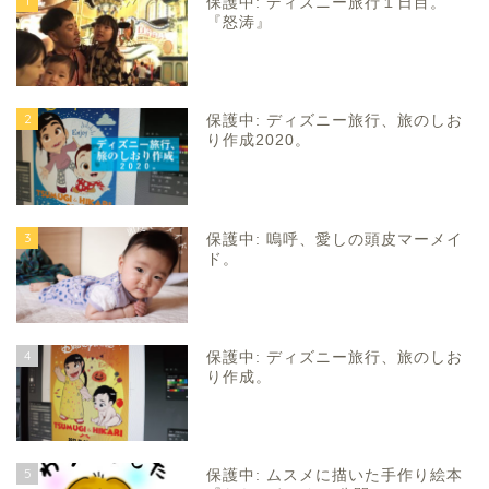
1
保護中: ディズニー旅行１日目。
『怒涛』
2
保護中: ディズニー旅行、旅のしお
り作成2020。
3
保護中: 嗚呼、愛しの頭皮マーメイ
ド。
4
保護中: ディズニー旅行、旅のしお
り作成。
5
保護中: ムスメに描いた手作り絵本