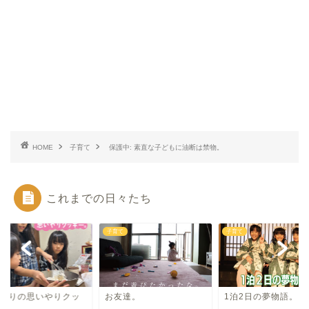
HOME
子育て
保護中: 素直な子どもに油断は禁物。
これまでの日々たち
て
子育て
子育て
年ぶりの思いやりクッ
お友達。
1泊2日の夢物語。
ー。