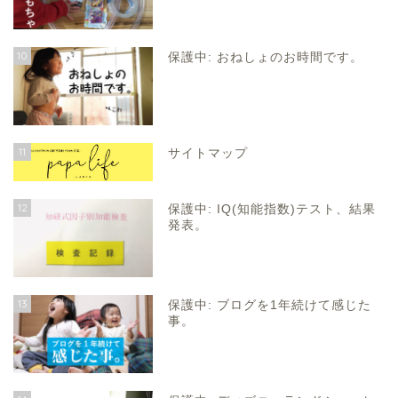
10
保護中: おねしょのお時間です。
11
サイトマップ
12
保護中: IQ(知能指数)テスト、結果
発表。
13
保護中: ブログを1年続けて感じた
事。