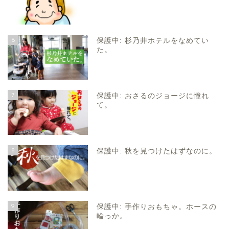
6
保護中: 杉乃井ホテルをなめてい
た。
7
保護中: おさるのジョージに憧れ
て。
8
保護中: 秋を見つけたはずなのに。
9
保護中: 手作りおもちゃ。ホースの
輪っか。