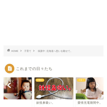
HOME
子育て
保護中: 北海道へ想いを馳せて。
これまでの日々たち
て
子育て
子育て
へ。
妖怪鼻吸い。
愛情充電期間中。