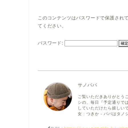
このコンテンツはパスワードで保護され
てください。
パスワード:
サノパパ
ご覧いただきありがとう
シの、毎日『予定通りで
していただけたら嬉しいです。
女 : つきか - パパはタノシ
https://www.papalife-fukuok