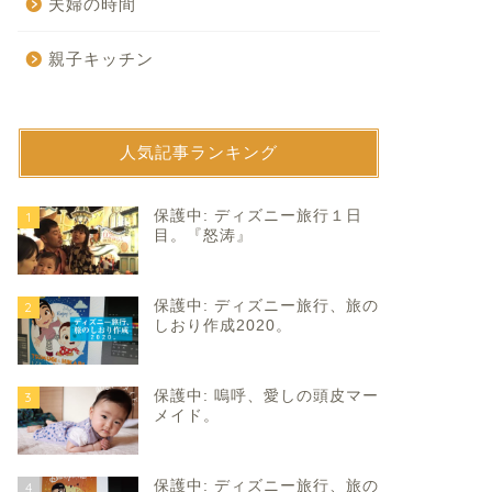
夫婦の時間
親子キッチン
人気記事ランキング
育て
子育て
保護中: ディズニー旅行１日
1
目。『怒涛』
保護中: ディズニー旅行、旅の
2
しおり作成2020。
保護中: 嗚呼、愛しの頭皮マー
3
んぐり屋始め2023。
パパなりの成長。
メイド。
2023年1月13日
2023年3月1
保護中: ディズニー旅行、旅の
4