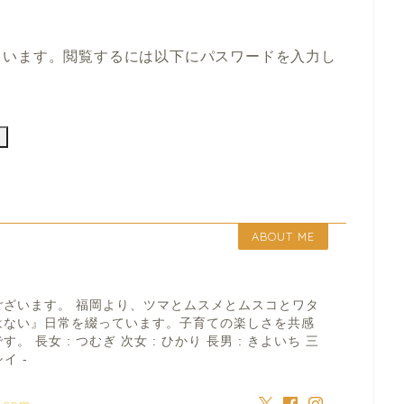
ています。閲覧するには以下にパスワードを入力し
ABOUT ME
ございます。 福岡より、ツマとムスメとムスコとワタ
はない』日常を綴っています。子育ての楽しさを共感
 長女 : つむぎ 次女 : ひかり 長男 : きよいち 三
イ -
a.com