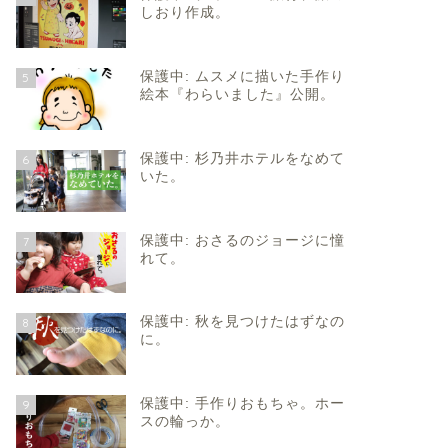
しおり作成。
保護中: ムスメに描いた手作り
5
絵本『わらいました』公開。
保護中: 杉乃井ホテルをなめて
6
いた。
保護中: おさるのジョージに憧
7
れて。
保護中: 秋を見つけたはずなの
8
に。
保護中: 手作りおもちゃ。ホー
9
スの輪っか。