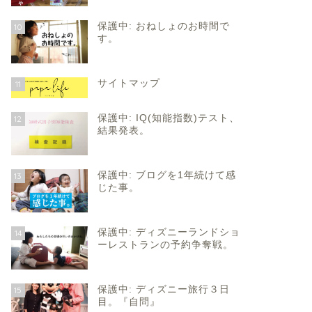
保護中: おねしょのお時間で
10
す。
サイトマップ
11
保護中: IQ(知能指数)テスト、
12
結果発表。
保護中: ブログを1年続けて感
13
じた事。
保護中: ディズニーランドショ
14
ーレストランの予約争奪戦。
保護中: ディズニー旅行３日
15
目。『自問』