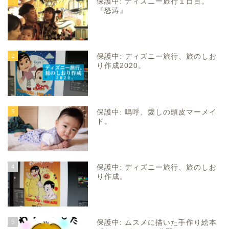
1
保護中: ディズニー旅行１日目。
『怒涛』
2
保護中: ディズニー旅行、旅のしお
り作成2020。
3
保護中: 嗚呼、愛しの頭皮マーメイ
ド。
4
保護中: ディズニー旅行、旅のしお
り作成。
5
保護中: ムスメに描いた手作り絵本