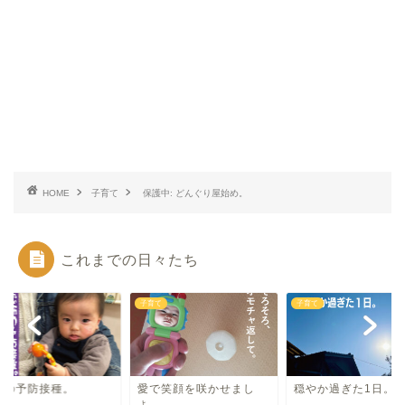
HOME
子育て
保護中: どんぐり屋始め。
これまでの日々たち
て
子育て
子育て
怖の予防接種。
愛で笑顔を咲かせまし
穏やか過ぎた1日。
ょ。