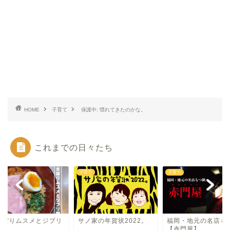
HOME
子育て
保護中: 慣れてきたのかな。
これまでの日々たち
て
子育て
子育て
さぼりムスメとジブリ
サノ家の年賀状2022。
福岡・地元の名店も
。
【赤門屋】。