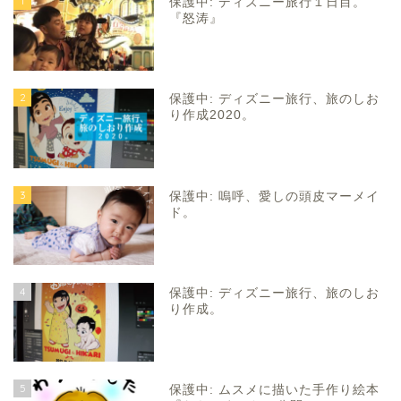
1
保護中: ディズニー旅行１日目。
『怒涛』
2
保護中: ディズニー旅行、旅のしお
り作成2020。
3
保護中: 嗚呼、愛しの頭皮マーメイ
ド。
4
保護中: ディズニー旅行、旅のしお
り作成。
5
保護中: ムスメに描いた手作り絵本