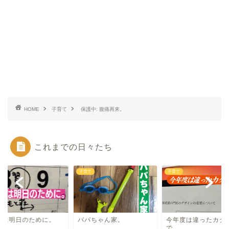
HOME
子育て
保護中: 腹痛再来。
これまでの日々たち
て
子育て
子育て
ては明日のために。
パパちゃん家。
今年度は違ったカタ
で。