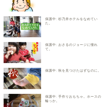
6
保護中: 杉乃井ホテルをなめてい
た。
7
保護中: おさるのジョージに憧れ
て。
8
保護中: 秋を見つけたはずなのに。
9
保護中: 手作りおもちゃ。ホースの
輪っか。