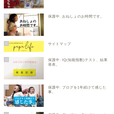
10
保護中: おねしょのお時間です。
11
サイトマップ
12
保護中: IQ(知能指数)テスト、結果
発表。
13
保護中: ブログを1年続けて感じた
事。