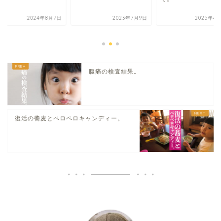
2024年8月7日
2023年7月9日
2025年4
腹痛の検査結果。
復活の蕎麦とペロペロキャンディー。