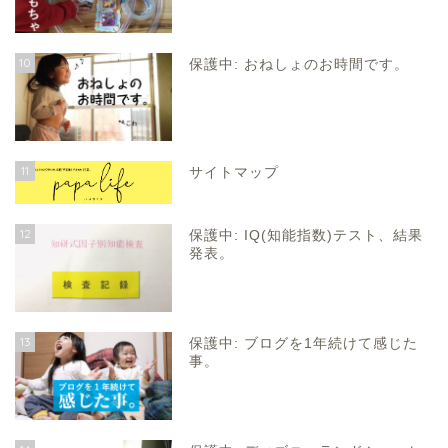
10
保護中: おねしょのお時間です。
11
サイトマップ
12
保護中: IQ(知能指数)テスト、結果
発表。
13
保護中: ブログを1年続けて感じた
事。