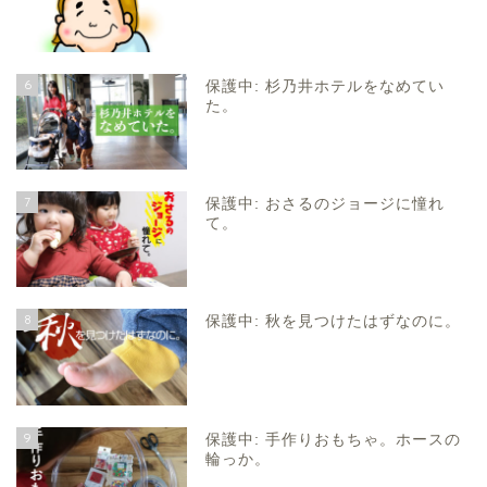
6
保護中: 杉乃井ホテルをなめてい
た。
7
保護中: おさるのジョージに憧れ
て。
8
保護中: 秋を見つけたはずなのに。
9
保護中: 手作りおもちゃ。ホースの
輪っか。