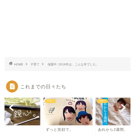
HOME
子育て
保護中: 2019年は、こんな年でした。
これまでの日々たち
て
子育て
子育て
心。
ずっと笑顔で。
あれから2週間。