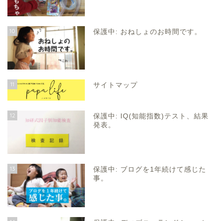
10
保護中: おねしょのお時間です。
11
サイトマップ
12
保護中: IQ(知能指数)テスト、結果
発表。
13
保護中: ブログを1年続けて感じた
事。