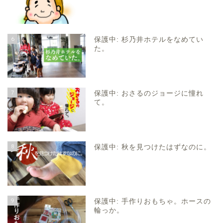
6
保護中: 杉乃井ホテルをなめてい
た。
7
保護中: おさるのジョージに憧れ
て。
8
保護中: 秋を見つけたはずなのに。
9
保護中: 手作りおもちゃ。ホースの
輪っか。