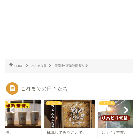
HOME
どんぐり屋
保護中: 事業計画書作成中。
これまでの日々たち
ぐり屋
どんぐり屋
どんぐり屋
族接待。
挑戦してみることで。
リハビリ営業。