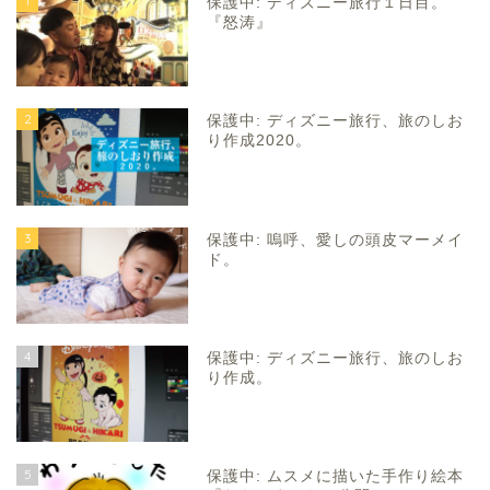
1
保護中: ディズニー旅行１日目。
『怒涛』
2
保護中: ディズニー旅行、旅のしお
り作成2020。
3
保護中: 嗚呼、愛しの頭皮マーメイ
ド。
4
保護中: ディズニー旅行、旅のしお
り作成。
5
保護中: ムスメに描いた手作り絵本