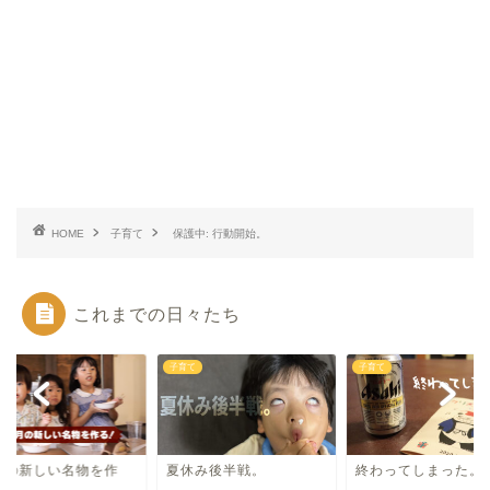
HOME
子育て
保護中: 行動開始。
これまでの日々たち
て
子育て
子育て
月の新しい名物を作
夏休み後半戦。
終わってしまった。
！