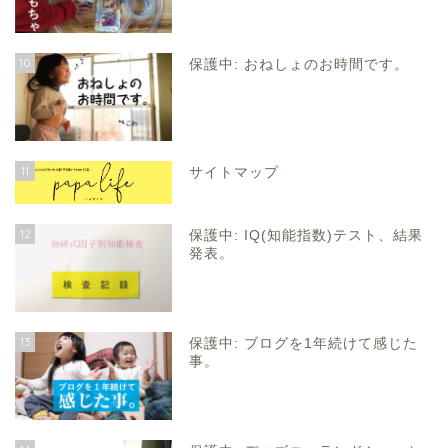
10
保護中: おねしょのお時間です。
11
サイトマップ
12
保護中: IQ(知能指数)テスト、結果
発表。
13
保護中: ブログを1年続けて感じた
事。