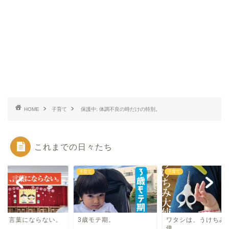
HOME
子育て
保護中: 体調不良の時だけの特別。
これまでの日々たち
て
子育て
子育て
う、言葉にならない。
3歳モテ期。
ワタシは、うけちみ
使。