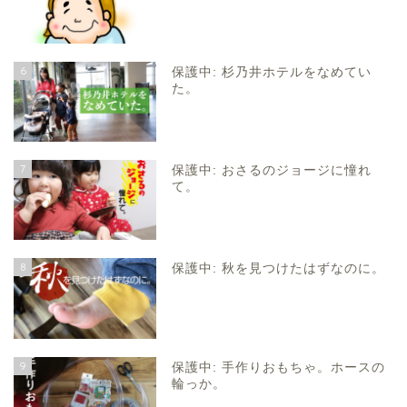
6
保護中: 杉乃井ホテルをなめてい
た。
7
保護中: おさるのジョージに憧れ
て。
8
保護中: 秋を見つけたはずなのに。
9
保護中: 手作りおもちゃ。ホースの
輪っか。