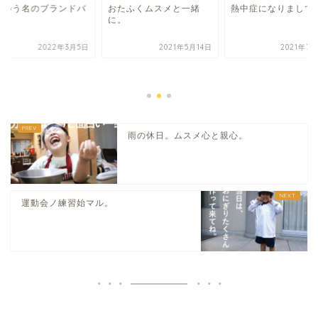
という名のブランドバ
おたふくムスメと一緒
熱中症になりまして
グ。
に。
2022年3月5日
2021年5月14日
2021年7
雨の休日。ムスメ心と親心。
運動会ノ練習始マル。