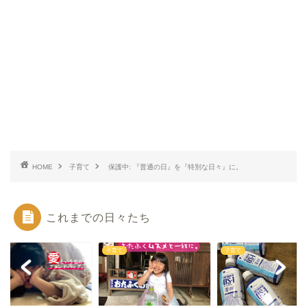
HOME
子育て
保護中: 『普通の日』を『特別な日々』に。
これまでの日々たち
て
子育て
子育て