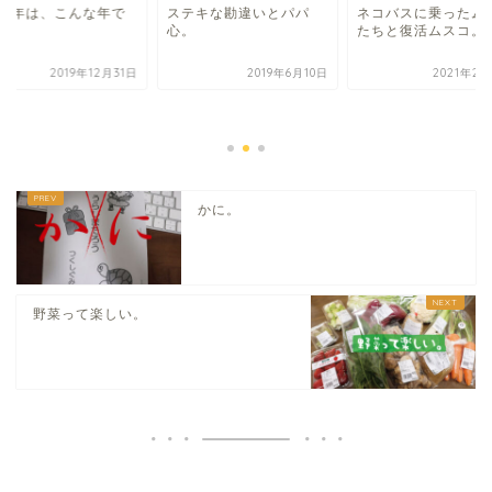
019年は、こんな年で
ステキな勘違いとパパ
ネコバスに乗ったム
た。
心。
たちと復活ムスコ。
2019年12月31日
2019年6月10日
2021年2月
かに。
野菜って楽しい。