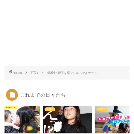
HOME
子育て
保護中: 親子を繋ぐしゅっせきカード。
これまでの日々たち
て
子育て
子育て