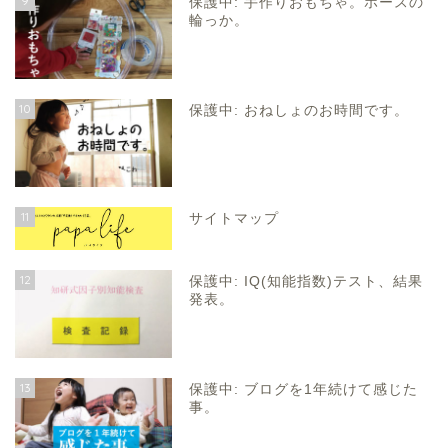
9
保護中: 手作りおもちゃ。ホースの
輪っか。
10
保護中: おねしょのお時間です。
11
サイトマップ
12
保護中: IQ(知能指数)テスト、結果
発表。
13
保護中: ブログを1年続けて感じた
事。