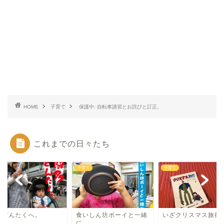
HOME
子育て
保護中: 自転車講習とお詫びと訂正。
これまでの日々たち
て
子育て
子育て
多どんたくへ。
食いしん坊ボーイと一緒
いざクリスマス旅行
に。