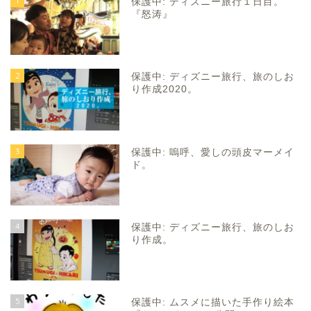
1
保護中: ディズニー旅行１日目。
『怒涛』
2
保護中: ディズニー旅行、旅のしお
り作成2020。
3
保護中: 嗚呼、愛しの頭皮マーメイ
ド。
4
保護中: ディズニー旅行、旅のしお
り作成。
5
保護中: ムスメに描いた手作り絵本