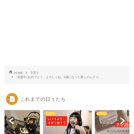
HOME
子育て
保護中: おめでとう。よろしくね。4歳になった愛しのムスコ。
これまでの日々たち
て
子育て
子育て