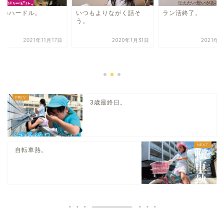
顔のハードル。
いつもよりながく話そ
ラン活終了。
う。
2021年11月17日
2020年1月31日
2021年3
3歳最終日。
自転車熱。