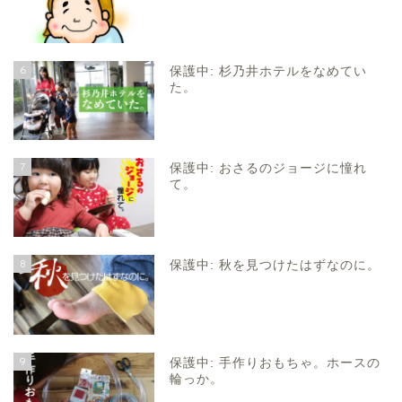
6
保護中: 杉乃井ホテルをなめてい
た。
7
保護中: おさるのジョージに憧れ
て。
8
保護中: 秋を見つけたはずなのに。
9
保護中: 手作りおもちゃ。ホースの
輪っか。