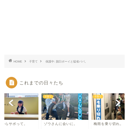
HOME
子育て
保護中: 脱臼ボーイと猛省パパ。
これまでの日々たち
て
子育て
子育て
後からサボって。
ゾウさんに会いに。
梅雨を乗り切れ。