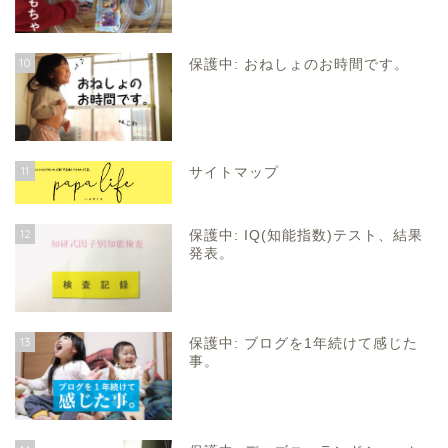
10
保護中: おねしょのお時間です。
11
サイトマップ
12
保護中: IQ(知能指数)テスト、結果
発表。
13
保護中: ブログを1年続けて感じた
事。