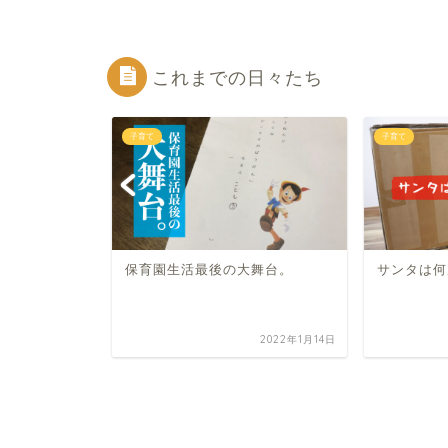
これまでの日々たち
子育て
子育て
。
保育園生活最後の大舞台。
サンタは何
2019年8月29日
2022年1月14日