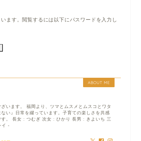
ています。閲覧するには以下にパスワードを入力し
ABOUT ME
ございます。 福岡より、ツマとムスメとムスコとワタ
はない』日常を綴っています。子育ての楽しさを共感
 長女 : つむぎ 次女 : ひかり 長男 : きよいち 三
イ -
a.com