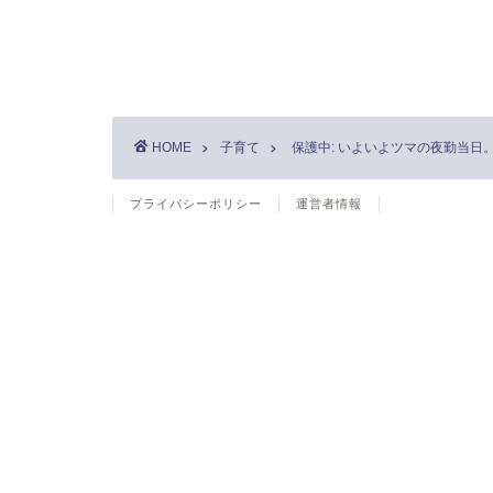
HOME
子育て
保護中: いよいよツマの夜勤当日
プライバシーポリシー
運営者情報