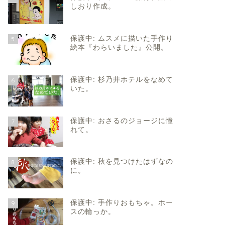
しおり作成。
保護中: ムスメに描いた手作り
5
絵本『わらいました』公開。
保護中: 杉乃井ホテルをなめて
6
いた。
保護中: おさるのジョージに憧
7
れて。
保護中: 秋を見つけたはずなの
8
に。
保護中: 手作りおもちゃ。ホー
9
スの輪っか。