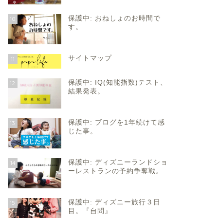
保護中: おねしょのお時間で
10
す。
サイトマップ
11
保護中: IQ(知能指数)テスト、
12
結果発表。
保護中: ブログを1年続けて感
13
じた事。
保護中: ディズニーランドショ
14
ーレストランの予約争奪戦。
保護中: ディズニー旅行３日
15
目。『自問』