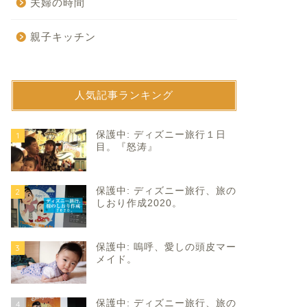
夫婦の時間
親子キッチン
人気記事ランキング
育て
子育て
保護中: ディズニー旅行１日
1
目。『怒涛』
保護中: ディズニー旅行、旅の
2
しおり作成2020。
保護中: 嗚呼、愛しの頭皮マー
3
育園生活最後の大舞台。
サンタは何度もやってくる。
メイド。
2022年1月14日
2021年1月13
保護中: ディズニー旅行、旅の
4