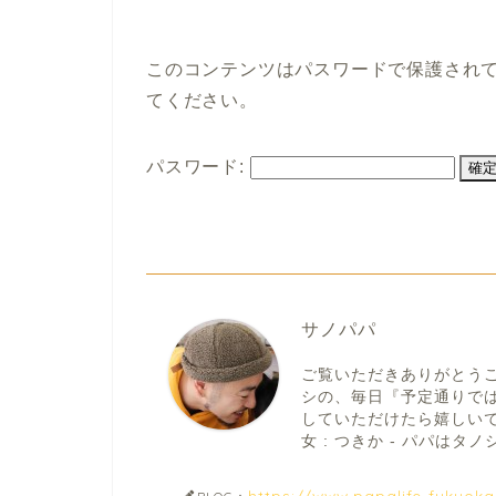
このコンテンツはパスワードで保護され
てください。
パスワード:
サノパパ
ご覧いただきありがとう
シの、毎日『予定通りで
していただけたら嬉しいです。
女 : つきか - パパはタノシ
https://www.papalife-fukuok