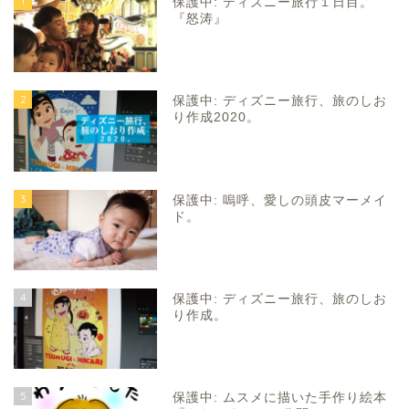
1
保護中: ディズニー旅行１日目。
『怒涛』
2
保護中: ディズニー旅行、旅のしお
り作成2020。
3
保護中: 嗚呼、愛しの頭皮マーメイ
ド。
4
保護中: ディズニー旅行、旅のしお
り作成。
5
保護中: ムスメに描いた手作り絵本