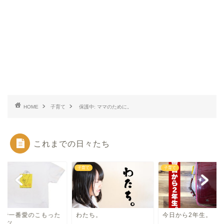
HOME
子育て
保護中: ママのために。
これまでの日々たち
て
子育て
子育て
界で一番愛のこもった
わたち。
今日から2年生。
シャツ