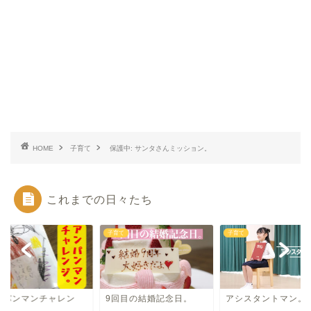
HOME
子育て
保護中: サンタさんミッション。
これまでの日々たち
て
子育て
子育て
ンパンマンチャレン
9回目の結婚記念日。
アシスタントマン。
。