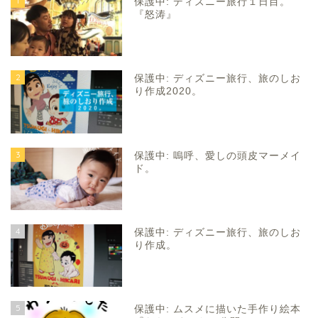
1
保護中: ディズニー旅行１日目。
『怒涛』
2
保護中: ディズニー旅行、旅のしお
り作成2020。
3
保護中: 嗚呼、愛しの頭皮マーメイ
ド。
4
保護中: ディズニー旅行、旅のしお
り作成。
5
保護中: ムスメに描いた手作り絵本