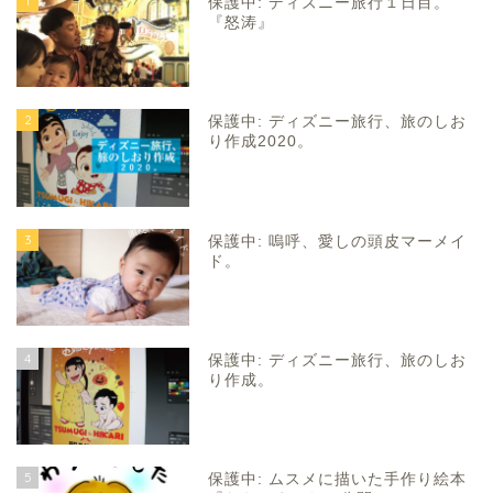
1
保護中: ディズニー旅行１日目。
『怒涛』
2
保護中: ディズニー旅行、旅のしお
り作成2020。
3
保護中: 嗚呼、愛しの頭皮マーメイ
ド。
4
保護中: ディズニー旅行、旅のしお
り作成。
5
保護中: ムスメに描いた手作り絵本