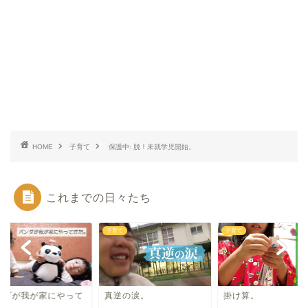
HOME
子育て
保護中: 脱！未就学児開始。
これまでの日々たち
て
子育て
子育て
ンダが我が家にやって
真逆の涙。
掛け算。
た。