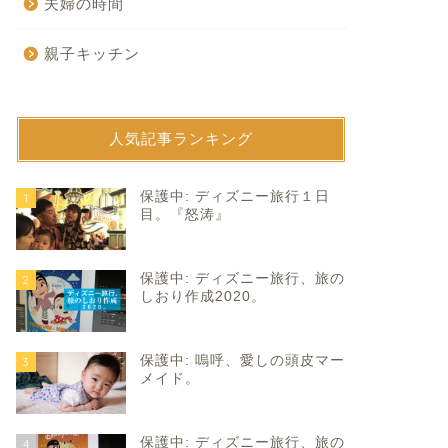
夫婦の時間
親子キッチン
人気記事ランキング
保護中: ディズニー旅行１日
1
目。『怒涛』
保護中: ディズニー旅行、旅の
2
しおり作成2020。
保護中: 嗚呼、愛しの頭皮マー
3
メイド。
保護中: ディズニー旅行、旅の
4