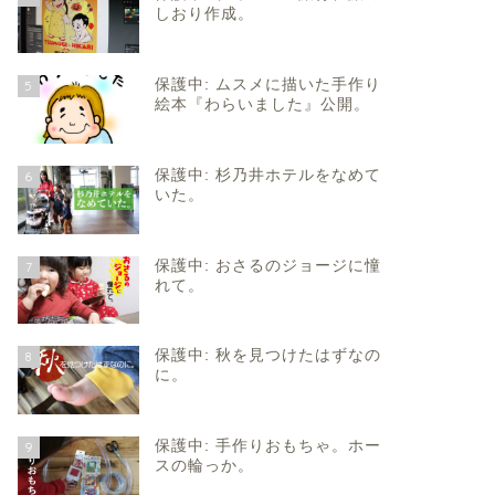
しおり作成。
保護中: ムスメに描いた手作り
5
絵本『わらいました』公開。
保護中: 杉乃井ホテルをなめて
6
いた。
保護中: おさるのジョージに憧
7
れて。
保護中: 秋を見つけたはずなの
8
に。
保護中: 手作りおもちゃ。ホー
9
スの輪っか。