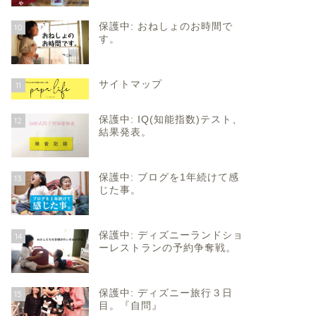
保護中: おねしょのお時間で
10
す。
サイトマップ
11
保護中: IQ(知能指数)テスト、
12
結果発表。
保護中: ブログを1年続けて感
13
じた事。
保護中: ディズニーランドショ
14
ーレストランの予約争奪戦。
保護中: ディズニー旅行３日
15
目。『自問』