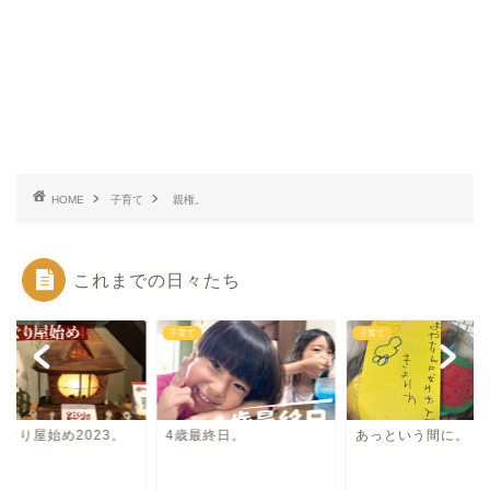
HOME
子育て
親権。
これまでの日々たち
て
子育て
子育て
んぐり屋始め2023。
4歳最終日。
あっという間に。