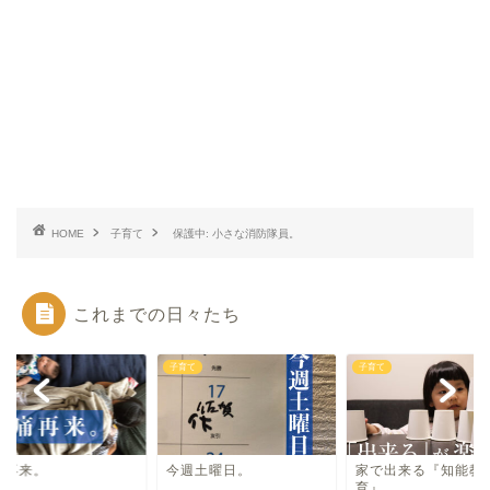
HOME
子育て
保護中: 小さな消防隊員。
これまでの日々たち
て
子育て
子育て
痛再来。
今週土曜日。
家で出来る『知能教
育』。