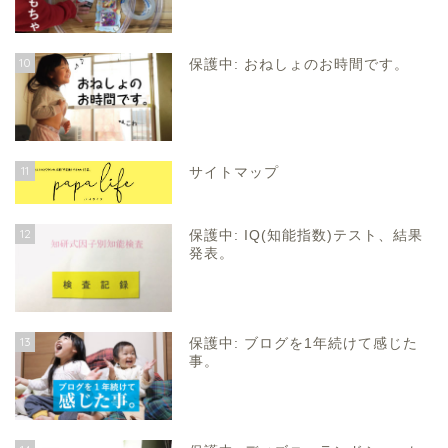
10
保護中: おねしょのお時間です。
11
サイトマップ
12
保護中: IQ(知能指数)テスト、結果
発表。
13
保護中: ブログを1年続けて感じた
事。