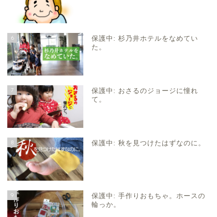
6
保護中: 杉乃井ホテルをなめてい
た。
7
保護中: おさるのジョージに憧れ
て。
8
保護中: 秋を見つけたはずなのに。
9
保護中: 手作りおもちゃ。ホースの
輪っか。