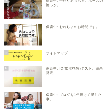
9
保護中: 手作りおもちゃ。ホースの
輪っか。
10
保護中: おねしょのお時間です。
11
サイトマップ
12
保護中: IQ(知能指数)テスト、結果
発表。
13
保護中: ブログを1年続けて感じた
事。