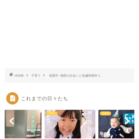
HOME
子育て
保護中: 偶然の出会いと急遽味噌作り。
これまでの日々たち
て
子育て
子育て