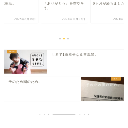
素水生活。
『ありがとう』を増やそ
6ヶ月が経ちました
う。
2025年6月18日
2024年11月27日
2021年1
世界で1番幸せな食事風景。
子のため園のため。