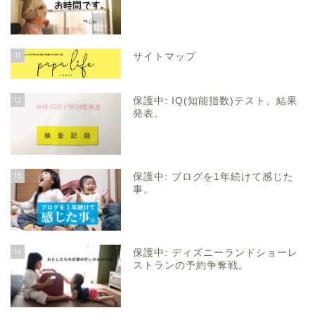
11
サイトマップ
12
保護中: IQ(知能指数)テスト、結果
発表。
13
保護中: ブログを1年続けて感じた
事。
14
保護中: ディズニーランドショーレ
ストランの予約争奪戦。