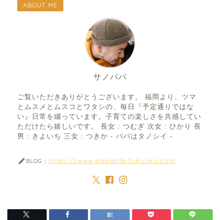
ABOUT ME
サノパパ
ご覧いただきありがとうございます。 福岡より、ツマ
とムスメとムスコとワタシの、毎日『予定通りではな
い』日常を綴っています。子育ての楽しさを共感してい
ただけたら嬉しいです。 長女 : つむぎ 次女 : ひかり 長
男 : きよいち 三女 : つきか - パパはタノシイ -
https://www.papalife-fukuoka.com
BLOG：