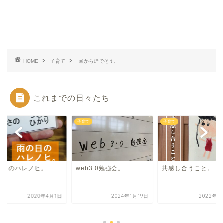
HOME
子育て
頭から煙でそう。
これまでの日々たち
て
子育て
子育て
の日のハレノヒ。
web3.0勉強会。
共感し合うこと。
2020年4月1日
2024年1月19日
2022年3