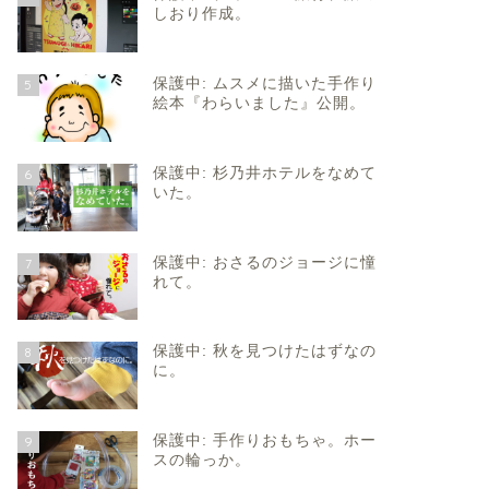
しおり作成。
保護中: ムスメに描いた手作り
5
絵本『わらいました』公開。
保護中: 杉乃井ホテルをなめて
6
いた。
保護中: おさるのジョージに憧
7
れて。
保護中: 秋を見つけたはずなの
8
に。
保護中: 手作りおもちゃ。ホー
9
スの輪っか。