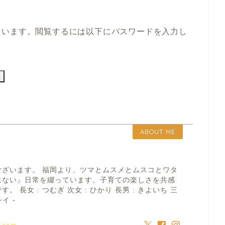
ています。閲覧するには以下にパスワードを入力し
ABOUT ME
ございます。 福岡より、ツマとムスメとムスコとワタ
はない』日常を綴っています。子育ての楽しさを共感
 長女 : つむぎ 次女 : ひかり 長男 : きよいち 三
イ -
a.com