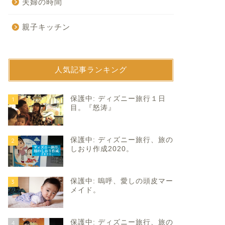
夫婦の時間
親子キッチン
人気記事ランキング
育て
子育て
保護中: ディズニー旅行１日
1
目。『怒涛』
保護中: ディズニー旅行、旅の
2
しおり作成2020。
保護中: 嗚呼、愛しの頭皮マー
3
んで？ねえ？なんで？
乾杯はお預けで。
メイド。
2021年6月12日
2025年11月25
保護中: ディズニー旅行、旅の
4