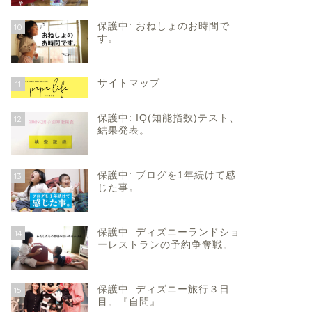
保護中: おねしょのお時間で
10
す。
サイトマップ
11
保護中: IQ(知能指数)テスト、
12
結果発表。
保護中: ブログを1年続けて感
13
じた事。
保護中: ディズニーランドショ
14
ーレストランの予約争奪戦。
保護中: ディズニー旅行３日
15
目。『自問』