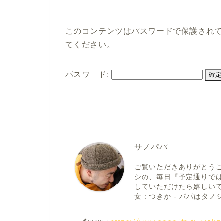
このコンテンツはパスワードで保護され
てください。
パスワード:
サノパパ
ご覧いただきありがとう
シの、毎日『予定通りで
していただけたら嬉しいです。
女 : つきか - パパはタノシ
https://www.papalife-fukuok