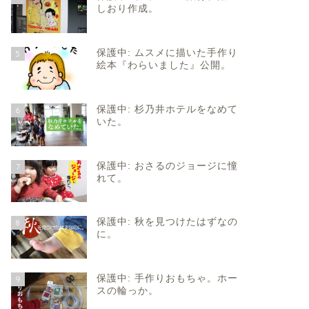
しおり作成。
保護中: ムスメに描いた手作り
5
絵本『わらいました』公開。
保護中: 杉乃井ホテルをなめて
6
いた。
保護中: おさるのジョージに憧
7
れて。
保護中: 秋を見つけたはずなの
8
に。
保護中: 手作りおもちゃ。ホー
9
スの輪っか。