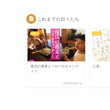
これまでの日々たち
子育て
子育て
。
復活の蕎麦とペロペロキャンデ
上達。
ィー。
2020年9月15日
2020年9月27日