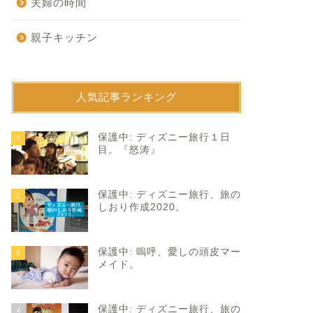
夫婦の時間
親子キッチン
人気記事ランキング
育て
子育て
保護中: ディズニー旅行１日
1
目。『怒涛』
保護中: ディズニー旅行、旅の
2
しおり作成2020。
保護中: 嗚呼、愛しの頭皮マー
3
活の蕎麦とペロペロキャンデ
上達。
メイド。
ー。
2025年1月30
2020年9月27日
保護中: ディズニー旅行、旅の
4