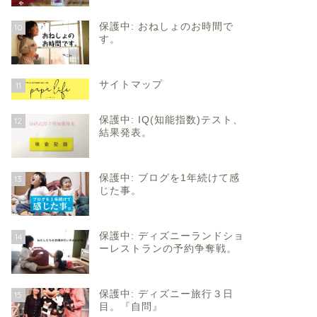
保護中: おねしょのお時間で
10
す。
サイトマップ
11
保護中: IQ(知能指数)テスト、
12
結果発表。
保護中: ブログを1年続けて感
13
じた事。
保護中: ディズニーランドショ
14
ーレストランの予約争奪戦。
保護中: ディズニー旅行３日
15
目。『自問』