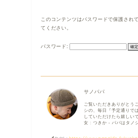
このコンテンツはパスワードで保護され
てください。
パスワード:
サノパパ
ご覧いただきありがとう
シの、毎日『予定通りで
していただけたら嬉しいです。
女 : つきか - パパはタノシ
https://www.papalife-fukuok