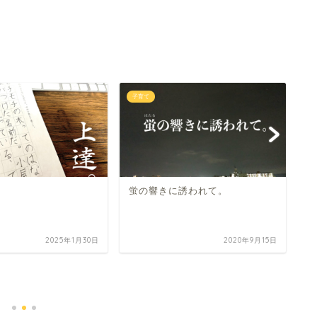
子育て
子
蛍の響きに誘われて。
2025年1月30日
2020年9月15日
復
ィ