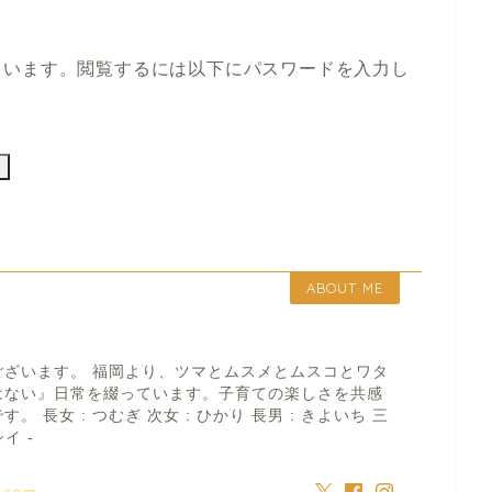
ています。閲覧するには以下にパスワードを入力し
ABOUT ME
ございます。 福岡より、ツマとムスメとムスコとワタ
はない』日常を綴っています。子育ての楽しさを共感
 長女 : つむぎ 次女 : ひかり 長男 : きよいち 三
イ -
a.com