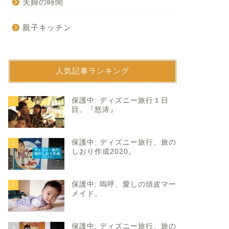
夫婦の時間
親子キッチン
人気記事ランキング
育て
子育て
保護中: ディズニー旅行１日
1
目。『怒涛』
保護中: ディズニー旅行、旅の
2
しおり作成2020。
保護中: 嗚呼、愛しの頭皮マー
3
園アルバムいよいよ。
ママの夜なべ。
メイド。
2022年7月12日
2021年3月1
保護中: ディズニー旅行、旅の
4