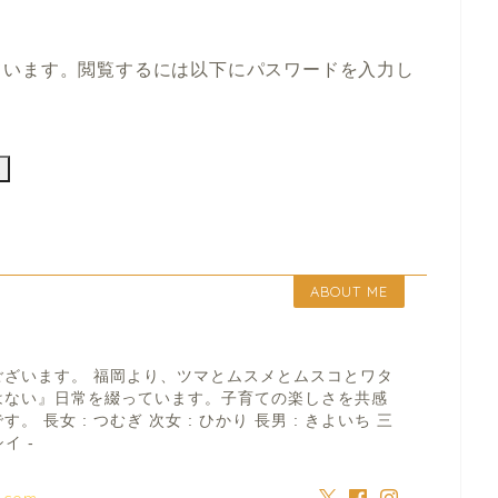
ています。閲覧するには以下にパスワードを入力し
ABOUT ME
ございます。 福岡より、ツマとムスメとムスコとワタ
はない』日常を綴っています。子育ての楽しさを共感
 長女 : つむぎ 次女 : ひかり 長男 : きよいち 三
イ -
a.com