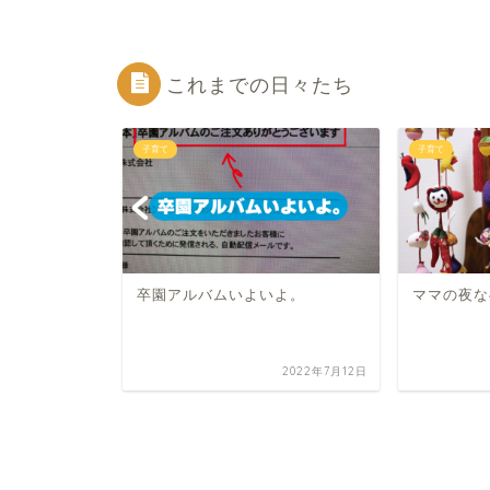
これまでの日々たち
子育て
子育て
らに託し
卒園アルバムいよいよ。
ママの夜な
2021年5月21日
2022年7月12日