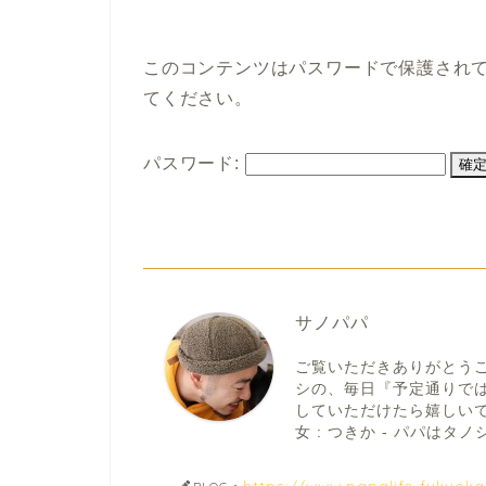
このコンテンツはパスワードで保護され
てください。
パスワード:
サノパパ
ご覧いただきありがとう
シの、毎日『予定通りで
していただけたら嬉しいです。
女 : つきか - パパはタノシ
https://www.papalife-fukuok