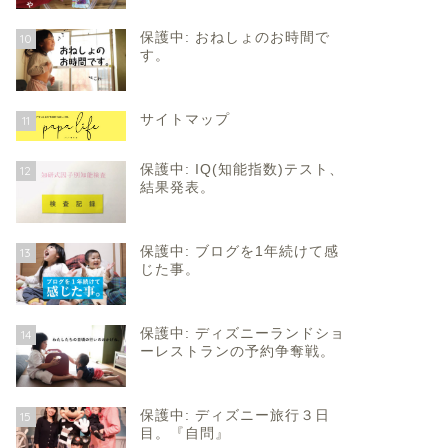
保護中: おねしょのお時間で
10
す。
サイトマップ
11
保護中: IQ(知能指数)テスト、
12
結果発表。
保護中: ブログを1年続けて感
13
じた事。
保護中: ディズニーランドショ
14
ーレストランの予約争奪戦。
保護中: ディズニー旅行３日
15
目。『自問』