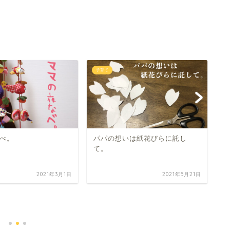
子育て
子
べ。
パパの想いは紙花びらに託し
て。
2021年3月1日
2021年5月21日
卒