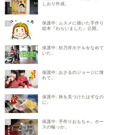
しおり作成。
保護中: ムスメに描いた手作り
5
絵本『わらいました』公開。
保護中: 杉乃井ホテルをなめて
6
いた。
保護中: おさるのジョージに憧
7
れて。
保護中: 秋を見つけたはずなの
8
に。
保護中: 手作りおもちゃ。ホー
9
スの輪っか。