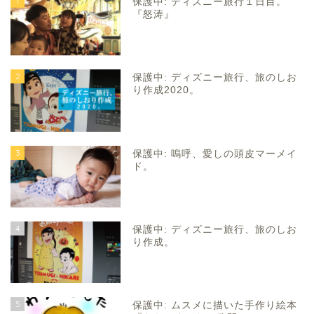
1
保護中: ディズニー旅行１日目。
『怒涛』
2
保護中: ディズニー旅行、旅のしお
り作成2020。
3
保護中: 嗚呼、愛しの頭皮マーメイ
ド。
4
保護中: ディズニー旅行、旅のしお
り作成。
5
保護中: ムスメに描いた手作り絵本