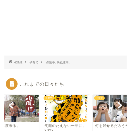
HOME
子育て
保護中: 決戦延期。
これまでの日々たち
て
子育て
子育て
は二度来る。
笑顔のたえない一年に。
何を残せるだろうか
2022。