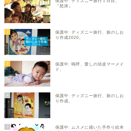
1
保護中: ディズニー旅行１日目。
『怒涛』
2
保護中: ディズニー旅行、旅のしお
り作成2020。
3
保護中: 嗚呼、愛しの頭皮マーメイ
ド。
4
保護中: ディズニー旅行、旅のしお
り作成。
5
保護中: ムスメに描いた手作り絵本