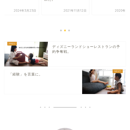
2024年3月23日
2021年11月12日
2020年1
ディズニーランドショーレストランの予
約争奪戦。
「経験」を言葉に。