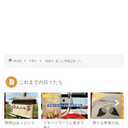
HOME
子育て
保護中: 楽しむ準備は整った。
これまでの日々たち
て
子育て
子育て
しい時間はあっという
リモートワークに飽きて
新たな希望の光。
に。
来た。