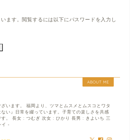
ています。閲覧するには以下にパスワードを入力し
ABOUT ME
ございます。 福岡より、ツマとムスメとムスコとワタ
はない』日常を綴っています。子育ての楽しさを共感
 長女 : つむぎ 次女 : ひかり 長男 : きよいち 三
イ -
a.com