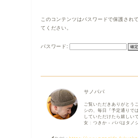
このコンテンツはパスワードで保護され
てください。
パスワード:
サノパパ
ご覧いただきありがとう
シの、毎日『予定通りで
していただけたら嬉しいです。
女 : つきか - パパはタノシ
https://www.papalife-fukuok