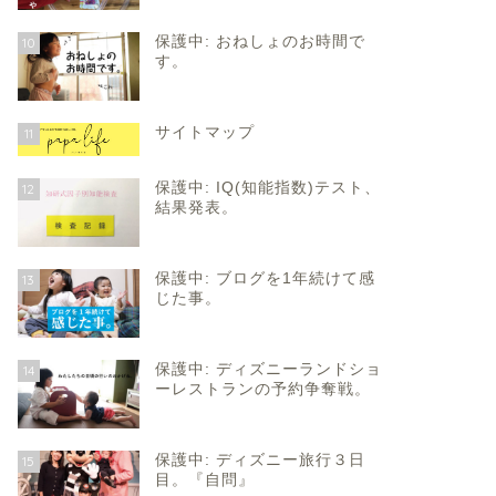
保護中: おねしょのお時間で
10
す。
サイトマップ
11
保護中: IQ(知能指数)テスト、
12
結果発表。
保護中: ブログを1年続けて感
13
じた事。
保護中: ディズニーランドショ
14
ーレストランの予約争奪戦。
保護中: ディズニー旅行３日
15
目。『自問』