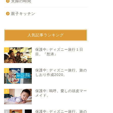
夫婦の時間
親子キッチン
人気記事ランキング
育て
子育て
保護中: ディズニー旅行１日
1
目。『怒涛』
保護中: ディズニー旅行、旅の
2
しおり作成2020。
保護中: 嗚呼、愛しの頭皮マー
3
イカデビュー。
夏を凝縮。
メイド。
2026年6月29日
2024年8月1
保護中: ディズニー旅行、旅の
4