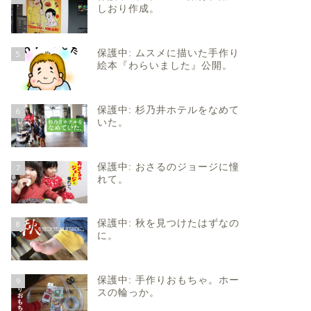
しおり作成。
保護中: ムスメに描いた手作り
5
絵本『わらいました』公開。
保護中: 杉乃井ホテルをなめて
6
いた。
保護中: おさるのジョージに憧
7
れて。
保護中: 秋を見つけたはずなの
8
に。
保護中: 手作りおもちゃ。ホー
9
スの輪っか。