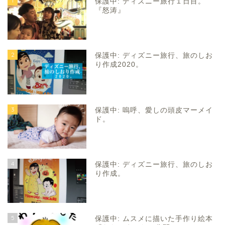
1
保護中: ディズニー旅行１日目。
『怒涛』
2
保護中: ディズニー旅行、旅のしお
り作成2020。
3
保護中: 嗚呼、愛しの頭皮マーメイ
ド。
4
保護中: ディズニー旅行、旅のしお
り作成。
5
保護中: ムスメに描いた手作り絵本