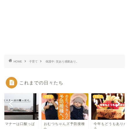
HOME
子育て
保護中: 笑あり感動あり。
これまでの日々たち
て
子育て
子育て
儀とマナーは口酸っぱ
おむつちゃんズ予防接種
今年もどうもありが
。
へ。
う。