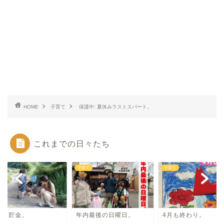
HOME
子育て
保護中: 夏休みラストスパート。
これまでの日々たち
て
子育て
子育て
い出貯金。
年内最後の日曜日。
4月も終わり。