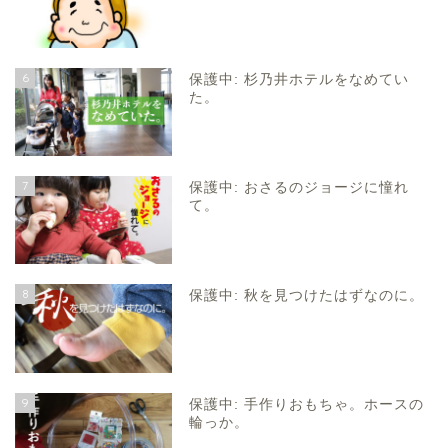
6
保護中: 杉乃井ホテルをなめてい
た。
7
保護中: おさるのジョージに憧れ
て。
8
保護中: 秋を見つけたはずなのに。
9
保護中: 手作りおもちゃ。ホースの
輪っか。