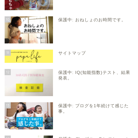
10
保護中: おねしょのお時間です。
11
サイトマップ
12
保護中: IQ(知能指数)テスト、結果
発表。
13
保護中: ブログを1年続けて感じた
事。