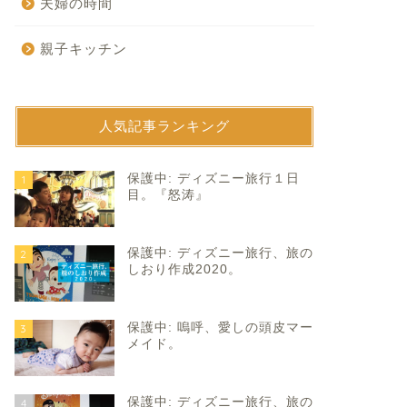
夫婦の時間
親子キッチン
人気記事ランキング
育て
子育て
保護中: ディズニー旅行１日
1
目。『怒涛』
保護中: ディズニー旅行、旅の
2
しおり作成2020。
保護中: 嗚呼、愛しの頭皮マー
3
メイド。
心。
小さなしっかり者。
2024年6月25日
2026年1月26
保護中: ディズニー旅行、旅の
4