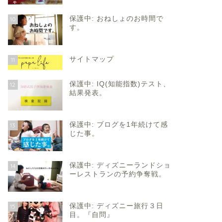
保護中: おねしょのお時間で
10
す。
サイトマップ
11
保護中: IQ(知能指数)テスト、
12
結果発表。
保護中: ブログを1年続けて感
13
じた事。
保護中: ディズニーランドショ
14
ーレストランの予約争奪戦。
保護中: ディズニー旅行３日
15
目。『自問』