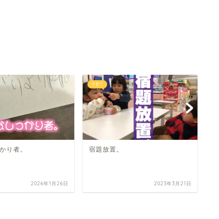
子育て
子
かり者。
宿題放置。
2026年1月26日
2023年3月21日
親