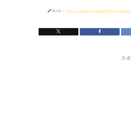
https://www.papalife-fukuok
BLOG：
スポ