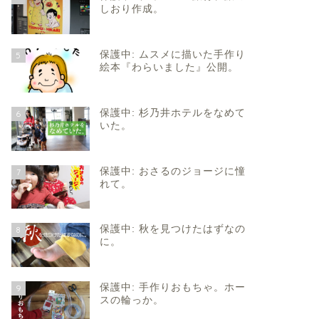
しおり作成。
保護中: ムスメに描いた手作り
5
絵本『わらいました』公開。
保護中: 杉乃井ホテルをなめて
6
いた。
保護中: おさるのジョージに憧
7
れて。
保護中: 秋を見つけたはずなの
8
に。
保護中: 手作りおもちゃ。ホー
9
スの輪っか。