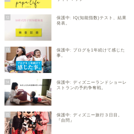
12
保護中: IQ(知能指数)テスト、結果
発表。
13
保護中: ブログを1年続けて感じた
事。
14
保護中: ディズニーランドショーレ
ストランの予約争奪戦。
15
保護中: ディズニー旅行３日目。
『自問』