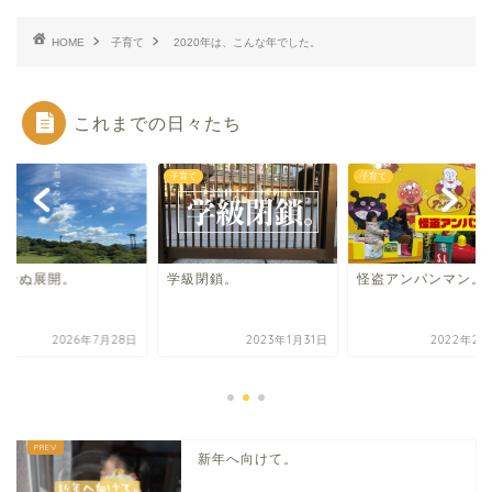
HOME
子育て
2020年は、こんな年でした。
これまでの日々たち
て
子育て
子育て
期せぬ展開。
学級閉鎖。
怪盗アンパンマン。
2026年7月28日
2023年1月31日
2022年2月
新年へ向けて。