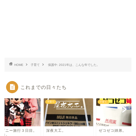
HOME
子育て
保護中: 2021年は、こんな年でした。
これまでの日々たち
て
子育て
子育て
ィズニー旅行３日目。
深夜大工。
ゼコゼコ姉弟。
自問』