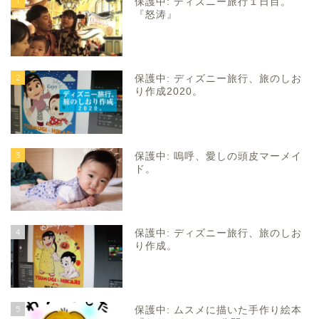
1
保護中: ディズニー旅行１日目。
『怒涛』
2
保護中: ディズニー旅行、旅のしお
り作成2020。
3
保護中: 嗚呼、愛しの頭皮マーメイ
ド。
4
保護中: ディズニー旅行、旅のしお
り作成。
5
保護中: ムスメに描いた手作り絵本