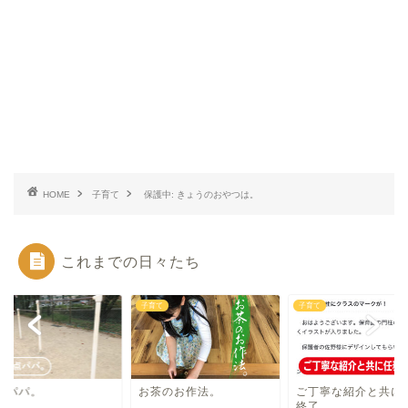
HOME
子育て
保護中: きょうのおやつは。
これまでの日々たち
て
子育て
子育て
0点パパ。
お茶のお作法。
ご丁寧な紹介と共に
終了。