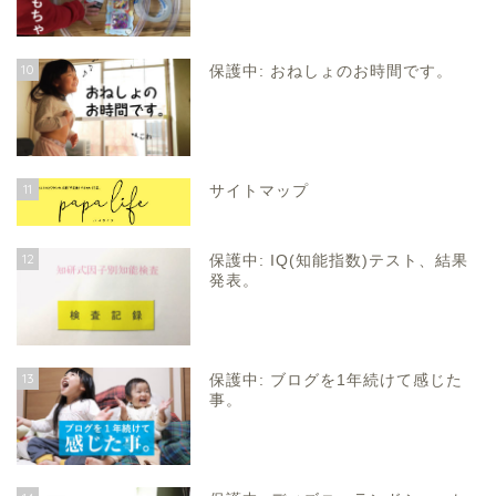
10
保護中: おねしょのお時間です。
11
サイトマップ
12
保護中: IQ(知能指数)テスト、結果
発表。
13
保護中: ブログを1年続けて感じた
事。