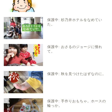
6
保護中: 杉乃井ホテルをなめてい
た。
7
保護中: おさるのジョージに憧れ
て。
8
保護中: 秋を見つけたはずなのに。
9
保護中: 手作りおもちゃ。ホースの
輪っか。