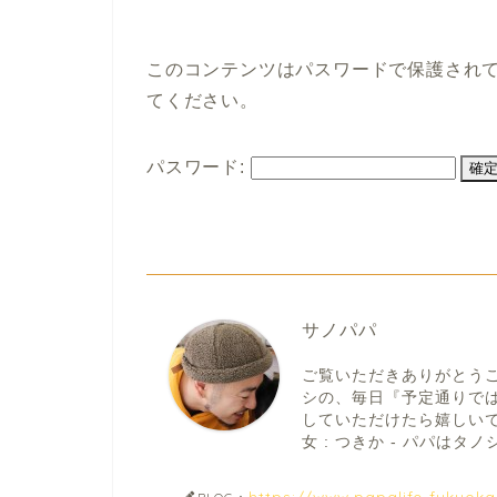
このコンテンツはパスワードで保護され
てください。
パスワード:
サノパパ
ご覧いただきありがとう
シの、毎日『予定通りで
していただけたら嬉しいです。
女 : つきか - パパはタノシ
https://www.papalife-fukuok