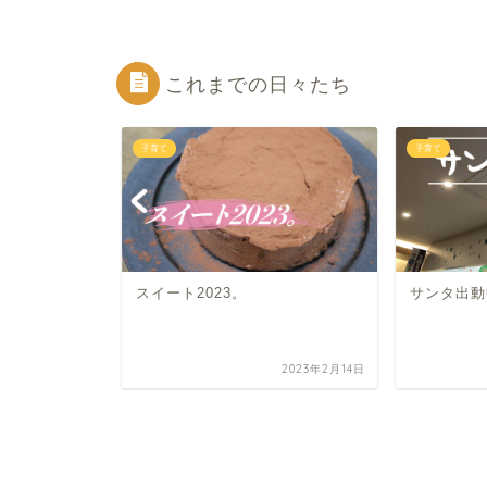
これまでの日々たち
子育て
子育て
1年でした。
スイート2023。
サンタ出動
2024年12月31日
2023年2月14日