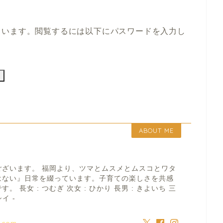
ています。閲覧するには以下にパスワードを入力し
ABOUT ME
ございます。 福岡より、ツマとムスメとムスコとワタ
はない』日常を綴っています。子育ての楽しさを共感
 長女 : つむぎ 次女 : ひかり 長男 : きよいち 三
イ -
a.com