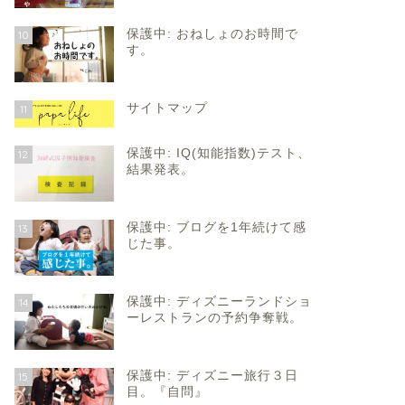
保護中: おねしょのお時間で
10
す。
サイトマップ
11
保護中: IQ(知能指数)テスト、
12
結果発表。
保護中: ブログを1年続けて感
13
じた事。
保護中: ディズニーランドショ
14
ーレストランの予約争奪戦。
保護中: ディズニー旅行３日
15
目。『自問』