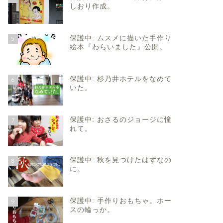
しおり作成。
保護中: ムスメに描いた手作り
5
絵本『わらいました』公開。
保護中: 杉乃井ホテルをなめて
6
いた。
保護中: おさるのジョージに憧
7
れて。
保護中: 秋を見つけたはずなの
8
に。
保護中: 手作りおもちゃ。ホー
9
スの輪っか。