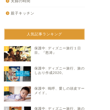
夫婦の時間
親子キッチン
人気記事ランキング
育て
子育て
保護中: ディズニー旅行１日
1
目。『怒涛』
保護中: ディズニー旅行、旅の
2
しおり作成2020。
保護中: 嗚呼、愛しの頭皮マー
3
イート2023。
サンタ出動中。
メイド。
2023年2月14日
2021年12月21
保護中: ディズニー旅行、旅の
4