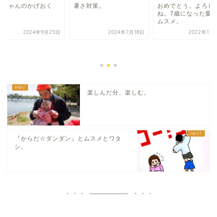
いちゃんのかげおく
暑さ対策。
おめでとう。よろし
。
ね。7歳になった愛
ムスメ。
2024年9月25日
2024年7月18日
2022年11
楽しんだ分、楽しむ。
『からだ☆ダンダン』とムスメとワタ
シ。