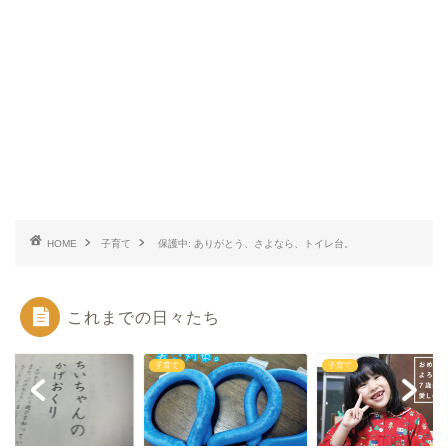
HOME
子育て
保護中: ありがとう、さよなら、トイレ台。
これまでの日々たち
て
子育て
子育て