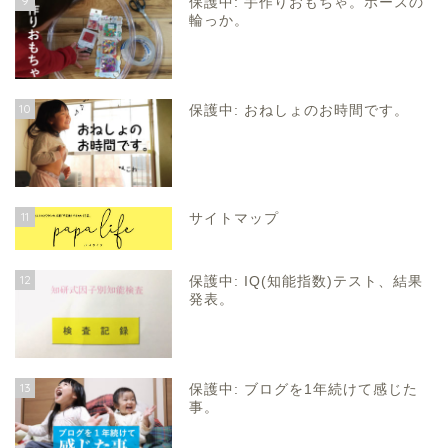
9
保護中: 手作りおもちゃ。ホースの
輪っか。
10
保護中: おねしょのお時間です。
11
サイトマップ
12
保護中: IQ(知能指数)テスト、結果
発表。
13
保護中: ブログを1年続けて感じた
事。