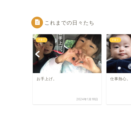
これまでの日々たち
子育て
子育て
ん。
お手上げ。
仕事熱心。
2021年3月7日
2024年1月18日