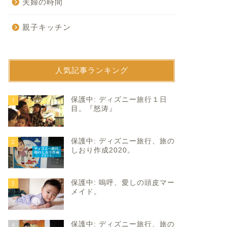
夫婦の時間
親子キッチン
人気記事ランキング
育て
子育て
保護中: ディズニー旅行１日
1
目。『怒涛』
保護中: ディズニー旅行、旅の
2
しおり作成2020。
保護中: 嗚呼、愛しの頭皮マー
3
手上げ。
仕事熱心。
メイド。
2024年1月18日
2021年2月5
保護中: ディズニー旅行、旅の
4