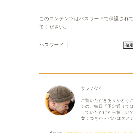
このコンテンツはパスワードで保護され
てください。
パスワード:
サノパパ
ご覧いただきありがとう
シの、毎日『予定通りで
していただけたら嬉しいです。
女 : つきか - パパはタノシ
https://www.papalife-fukuok