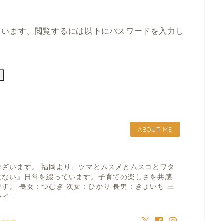
ています。閲覧するには以下にパスワードを入力し
ABOUT ME
ございます。 福岡より、ツマとムスメとムスコとワタ
はない』日常を綴っています。子育ての楽しさを共感
 長女 : つむぎ 次女 : ひかり 長男 : きよいち 三
イ -
a.com