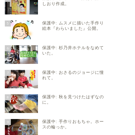
しおり作成。
保護中: ムスメに描いた手作り
5
絵本『わらいました』公開。
保護中: 杉乃井ホテルをなめて
6
いた。
保護中: おさるのジョージに憧
7
れて。
保護中: 秋を見つけたはずなの
8
に。
保護中: 手作りおもちゃ。ホー
9
スの輪っか。