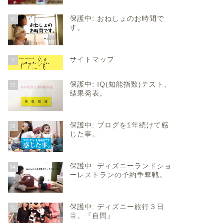
保護中: おねしょのお時間で
10
す。
サイトマップ
11
保護中: IQ(知能指数)テスト、
12
結果発表。
保護中: ブログを1年続けて感
13
じた事。
保護中: ディズニーランドショ
14
ーレストランの予約争奪戦。
保護中: ディズニー旅行３日
15
目。『自問』