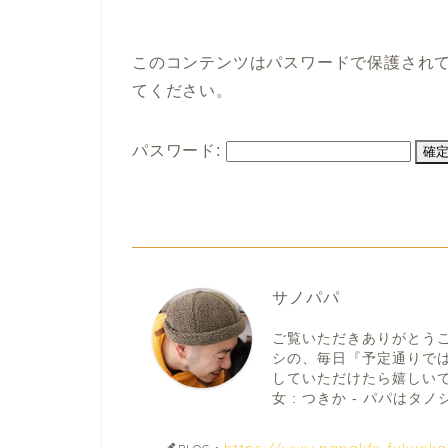
このコンテンツはパスワードで保護され
てください。
パスワード:
サノパパ
ご覧いただきありがとう
シの、毎日『予定通りで
していただけたら嬉しいです。
女 : つきか - パパはタノシ
https://www.papalife-fukuok