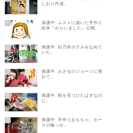
しおり作成。
保護中: ムスメに描いた手作り
5
絵本『わらいました』公開。
保護中: 杉乃井ホテルをなめて
6
いた。
保護中: おさるのジョージに憧
7
れて。
保護中: 秋を見つけたはずなの
8
に。
保護中: 手作りおもちゃ。ホー
9
スの輪っか。