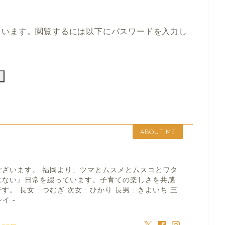
ています。閲覧するには以下にパスワードを入力し
ABOUT ME
ございます。 福岡より、ツマとムスメとムスコとワタ
はない』日常を綴っています。子育ての楽しさを共感
 長女 : つむぎ 次女 : ひかり 長男 : きよいち 三
イ -
a.com