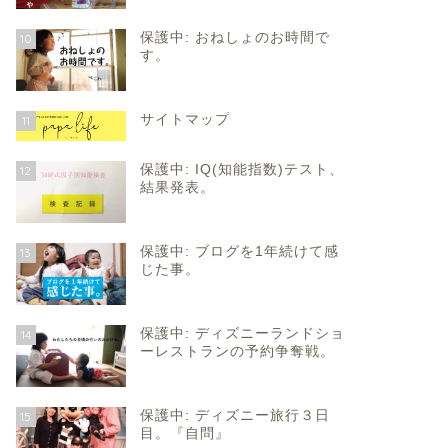
保護中: おねしょのお時間で
10
す。
サイトマップ
11
保護中: IQ(知能指数)テスト、
12
結果発表。
保護中: ブログを1年続けて感
13
じた事。
保護中: ディズニーランドショ
14
ーレストランの予約争奪戦。
保護中: ディズニー旅行３日
15
目。『自問』