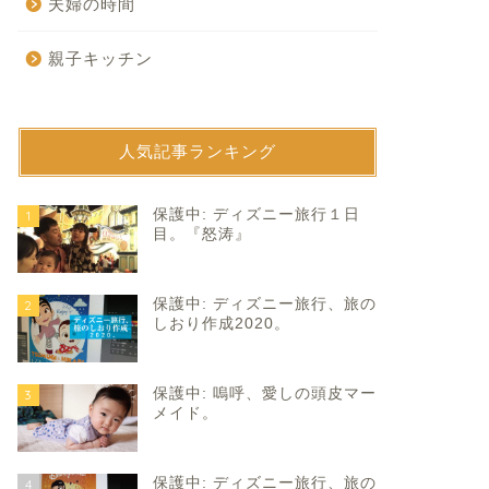
夫婦の時間
親子キッチン
人気記事ランキング
育て
子育て
保護中: ディズニー旅行１日
1
目。『怒涛』
っちぎりのダブル主演女優
近所で初体験。
保護中: ディズニー旅行、旅の
2
。
しおり作成2020。
2021年2月13日
2025年9月14
保護中: 嗚呼、愛しの頭皮マー
3
メイド。
保護中: ディズニー旅行、旅の
4