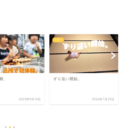
子育て
子
験。
ずり這い開始。
ぶ
賞
2025年9月14日
2026年7月29日