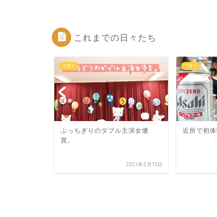
これまでの日々たち
子育て
子育て
ぶっちぎりのダブル主演女優
近所で初体
賞。
2026年7月29日
2021年2月13日