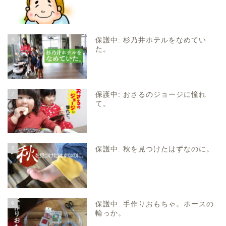
6
保護中: 杉乃井ホテルをなめてい
た。
7
保護中: おさるのジョージに憧れ
て。
8
保護中: 秋を見つけたはずなのに。
9
保護中: 手作りおもちゃ。ホースの
輪っか。