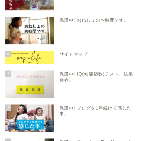
10
保護中: おねしょのお時間です。
11
サイトマップ
12
保護中: IQ(知能指数)テスト、結果
発表。
13
保護中: ブログを1年続けて感じた
事。