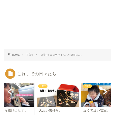
HOME
子育て
保護中: コロナウイルスが福岡に…。
これまでの日々たち
て
子育て
子育て
韻から抜け出せず。
大思い出持ち。
近くて遠い寝室。