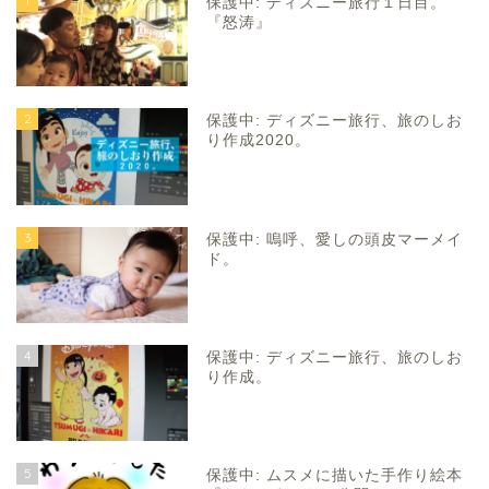
1
保護中: ディズニー旅行１日目。
『怒涛』
2
保護中: ディズニー旅行、旅のしお
り作成2020。
3
保護中: 嗚呼、愛しの頭皮マーメイ
ド。
4
保護中: ディズニー旅行、旅のしお
り作成。
5
保護中: ムスメに描いた手作り絵本