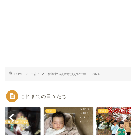
HOME
子育て
保護中: 笑顔のたえない一年に。2024。
これまでの日々たち
て
子育て
子育て