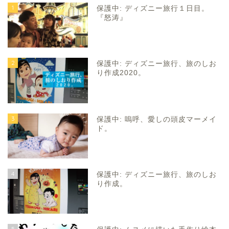
1
保護中: ディズニー旅行１日目。
『怒涛』
2
保護中: ディズニー旅行、旅のしお
り作成2020。
3
保護中: 嗚呼、愛しの頭皮マーメイ
ド。
4
保護中: ディズニー旅行、旅のしお
り作成。
5