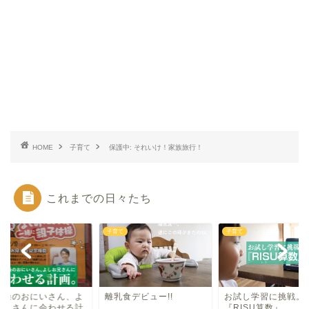
HOME
子育て
保護中: それいけ！家族旅行！
これまでの日々たち
て
子育て
子育て
体操のおにいさん、よ
離乳食デビュー!!
お試し学習に挑戦。
お兄さんに会わせる計
『RISU算数』