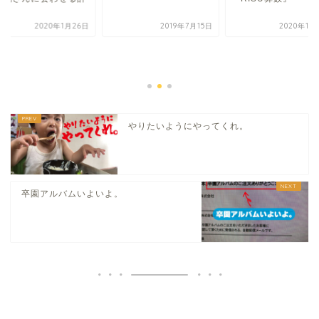
。
2020年1月26日
2019年7月15日
2020年11
やりたいようにやってくれ。
卒園アルバムいよいよ。