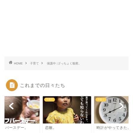
HOME
子育て
保護中: げっちょく観察。
これまでの日々たち
て
子育て
子育て
ーフバースデー。
恋敵。
時計がやってきた。