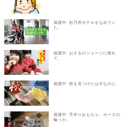
6
保護中: 杉乃井ホテルをなめてい
た。
7
保護中: おさるのジョージに憧れ
て。
8
保護中: 秋を見つけたはずなのに。
9
保護中: 手作りおもちゃ。ホースの
輪っか。