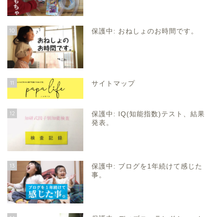
10
保護中: おねしょのお時間です。
11
サイトマップ
12
保護中: IQ(知能指数)テスト、結果
発表。
13
保護中: ブログを1年続けて感じた
事。