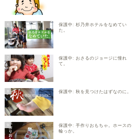
6
保護中: 杉乃井ホテルをなめてい
た。
7
保護中: おさるのジョージに憧れ
て。
8
保護中: 秋を見つけたはずなのに。
9
保護中: 手作りおもちゃ。ホースの
輪っか。