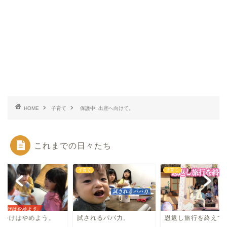
HOME
子育て
保護中: 出産へ向けて。
これまでの日々たち
て
子育て
子育て
めつけはやめよう。
試されるパパ力。
恩返し旅行を終えて