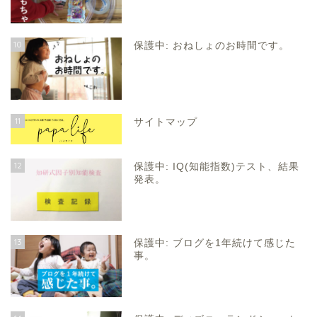
10
保護中: おねしょのお時間です。
11
サイトマップ
12
保護中: IQ(知能指数)テスト、結果
発表。
13
保護中: ブログを1年続けて感じた
事。